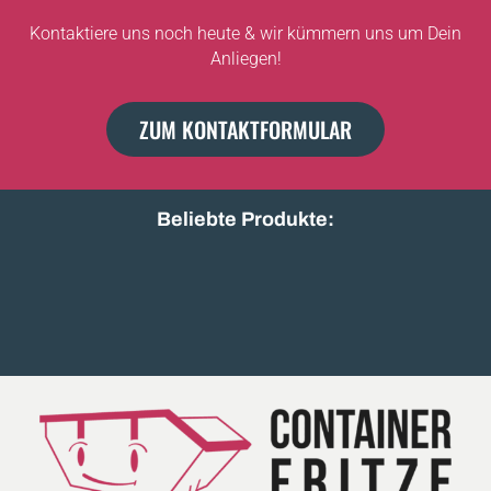
Kontaktiere uns noch heute & wir kümmern uns um Dein
Anliegen!
ZUM KONTAKTFORMULAR
Beliebte Produkte:
Holz A2/A3
Bauschutt unsortiert
Baumischabfall leicht
Beton beweh
Erdaushub mit Steinen
Gartenabfall g
Gewerbeabfall gemischt