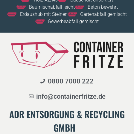
Baumischabfall leicht
Beton bewehrt
Erdaushub mit Steinen
Gartenabfall gemischt
Gewerbeabfall gemischt
0800 7000 222
info@containerfritze.de
ADR ENTSORGUNG & RECYCLING
GMBH