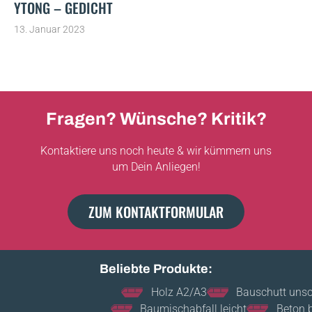
YTONG – GEDICHT
13. Januar 2023
Fragen? Wünsche? Kritik?
Kontaktiere uns noch heute & wir kümmern uns
um Dein Anliegen!
ZUM KONTAKTFORMULAR
Beliebte Produkte:
Holz A2/A3
Bauschutt unsortiert
Baumischabfall leicht
Beton bewehrt