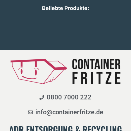
Beliebte Produkte:
Holz A2/A3
Bauschutt unsortiert
Baumischabfall leicht
Beton beweh
Erdaushub mit Steinen
Gartenabfall ge
Gewerbeabfall gemischt
0800 7000 222
info@containerfritze.de
ADR ENTSORGUNG & RECYCLING