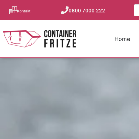
0800 7000 222
Kontakt
Home