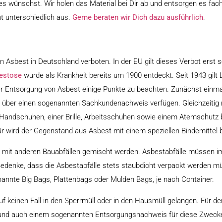
s wünschst. Wir holen das Material bei Dir ab und entsorgen es fach
ht unterschiedlich aus.
Gerne beraten wir Dich dazu ausführlich
.
 Asbest in Deutschland verboten. In der EU gilt dieses Verbot erst s
estose
wurde als Krankheit bereits um 1900 entdeckt. Seit 1943 gilt 
er Entsorgung von Asbest einige Punkte zu beachten. Zunächst einmal
 über einen sogenannten Sachkundenachweis verfügen. Gleichzeitig 
, Handschuhen, einer Brille, Arbeitsschuhen sowie einem Atemschutz
r wird der Gegenstand aus Asbest mit einem speziellen Bindemittel 
ht mit anderen Bauabfällen gemischt werden. Asbestabfälle müssen i
Bedenke, dass die Asbestabfälle stets staubdicht verpackt werden m
nte Big Bags, Plattenbags oder Mulden Bags, je nach Container.
f keinen Fall in den Sperrmüll oder in den Hausmüll gelangen. Für de
 und auch einem sogenannten Entsorgungsnachweis für diese Zweck