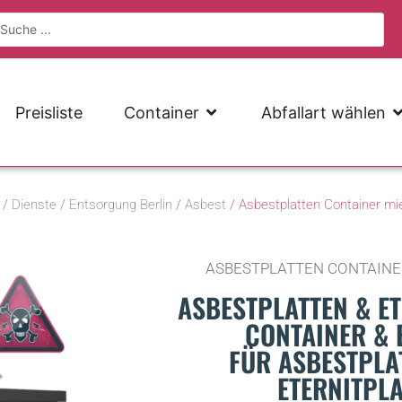
Preisliste
Container
Abfallart wählen
/
Dienste
/
Entsorgung Berlin
/
Asbest
/ Asbestplatten Container mie
ASBESTPLATTEN CONTAINE
ASBESTPLATTEN & E
CONTAINER & 
FÜR ASBESTPLA
ETERNITPL