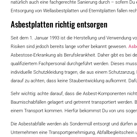
natürlich auch eine fachgerechte Sanierung durch – sofern Du e
Entsorgung von Wellasbestplatten und Eternitplatten fallen rec
Asbestplatten richtig entsorgen
Seit dem 1. Januar 1993 ist die Herstellung und Verwendung von
Risiken sind jedoch bereits lange vorher bekannt gewesen.
Asb
Asbestose-Erkrankung als Berufskrankheit. Daher gibt es bei d
qualifiziertem Fachpersonal durchgeführt werden. Dieses muss
individuelle Schutzkleidung tragen, die aus einem Schutzanzug
darauf zu achten, dass keine Staubentwicklung aufkommt. Dafü
Sehr wichtig: achte darauf, dass die Asbest-Komponenten nic
Baumischabfällen gelagert und getrennt transportiert werden. 
einem Transport kommen. Hierfür bekommst Du von uns sogenan
Die Asbestabfälle werden als Sondermüll entsorgt und dürfen au
Unternehmen eine Transportgenehmigung, Abfallbegleitschein