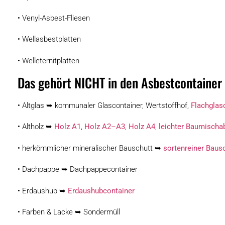
• Venyl-Asbest-Fliesen
• Wellasbestplatten
• Welleternitplatten
Das gehört NICHT in den Asbestcontainer
• Altglas ➥ kommunaler Glascontainer, Wertstoffhof,
Flachglas
• Altholz ➥
Holz A1
,
Holz A2
–
A3
,
Holz A4
,
leichter Baumischab
• herkömmlicher mineralischer Bauschutt ➥
sortenreiner Baus
• Dachpappe ➥ Dachpappecontainer
• Erdaushub ➥
Erdaushubcontainer
• Farben & Lacke ➥ Sondermüll