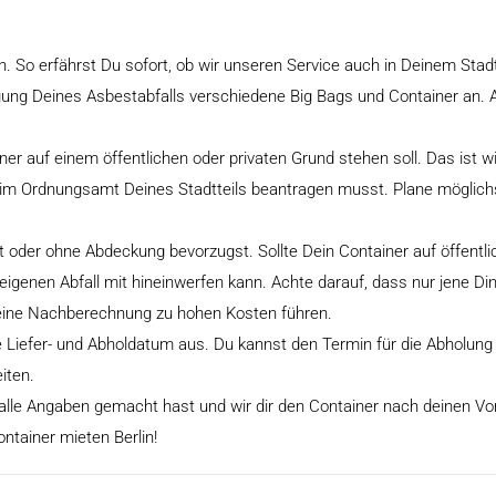
n. So erfährst Du sofort, ob wir unseren Service auch in Deinem Stadt
rgung Deines Asbestabfalls verschiedene Big Bags und Container an. 
er auf einem öffentlichen oder privaten Grund stehen soll. Das ist wi
eim Ordnungsamt Deines Stadtteils beantragen musst. Plane möglichs
 oder ohne Abdeckung bevorzugst. Sollte Dein Container auf öffentl
 eigenen Abfall mit hineinwerfen kann. Achte darauf, dass nur jene D
 eine Nachberechnung zu hohen Kosten führen.
 Liefer- und Abholdatum aus. Du kannst den Termin für die Abholung 
iten.
lle Angaben gemacht hast und wir dir den Container nach deinen Vor
ntainer mieten Berlin!